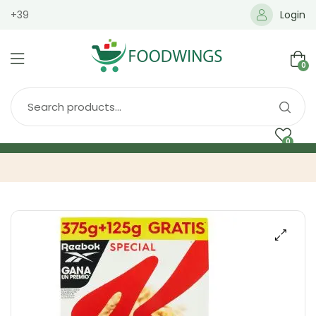
+39
Login
0
0
Home
Spedizione
Brands
Shop
Blog