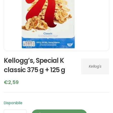
Kellogg’s, Special K
Kellog's
classic 375 g + 125 g
€
2,59
Disponibile