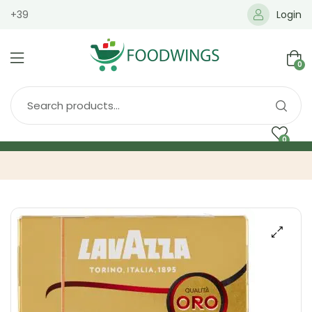
+39
Login
0
0
Home
Spedizione
Brands
Shop
Blog