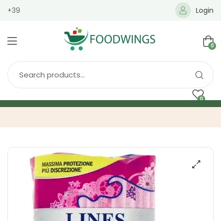
+39
Login
0
0
Home
Spedizione
Brands
Shop
Blog