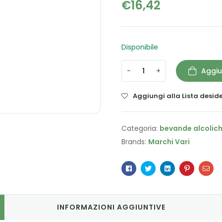
€
16,42
Disponibile
-
+
Aggiu
Aggiungi alla Lista deside
Categoria:
bevande alcolic
Brands:
Marchi Vari
Facebook
Twitter
Linkedin
Pinterest
Ema
INFORMAZIONI AGGIUNTIVE