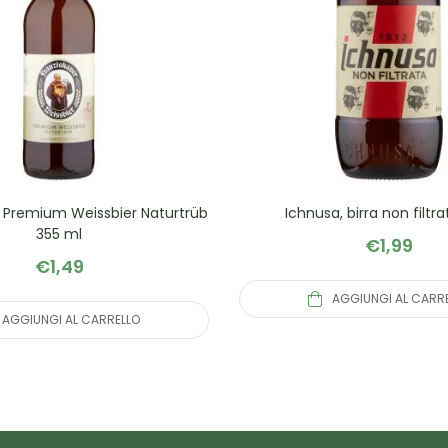
, Premium Weissbier Naturtrüb
Ichnusa, birra non filtra
355 ml
€
1,99
€
1,49
AGGIUNGI AL CARR
AGGIUNGI AL CARRELLO