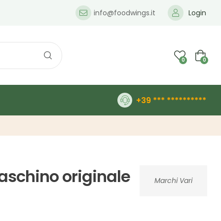
info@foodwings.it
Login
0
0
+39 *** **********
aschino originale
Marchi Vari