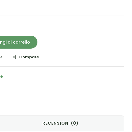
ngi al carrello
ri
Compare
he
il
RECENSIONI (0)