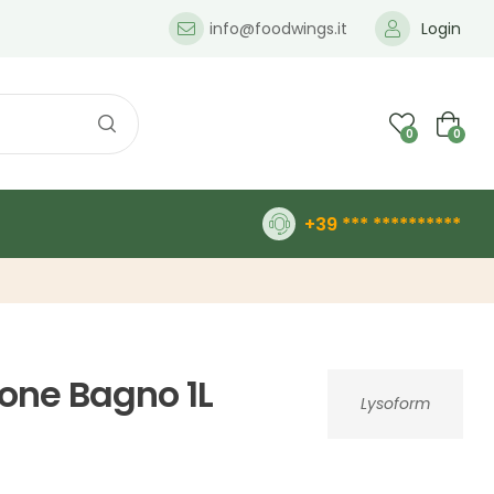
info@foodwings.it
Login
0
0
+39 *** **********
ione Bagno 1L
Lysoform