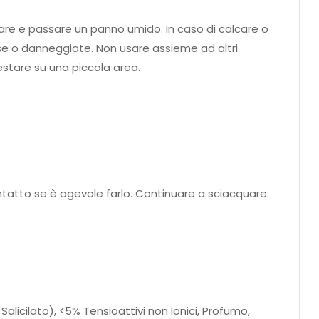
quare e passare un panno umido. In caso di calcare o
se o danneggiate. Non usare assieme ad altri
testare su una piccola area.
ntatto se è agevole farlo. Continuare a sciacquare.
Salicilato), <5% Tensioattivi non Ionici, Profumo,