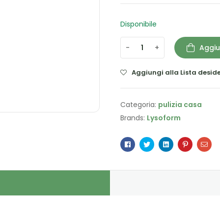
Disponibile
-
+
Aggiu
Aggiungi alla Lista deside
Categoria:
pulizia casa
Brands:
Lysoform
Facebook
Twitter
Linkedin
Pinterest
Ema