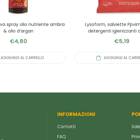
iva spray olio nutriente ambra
Lysoform, salviette Ppvi
& olio d’argan
detergenti igienizzanti 
€
4,80
€
5,19
AGGIUNGI AL CARRELLO
AGGIUNGI AL CARR
INFORMAZIONI
PO
Contatti
Sale
FAQ
Priv