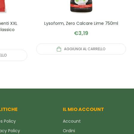
menti XXL
Lysoform, Zero Calcare Lime 750ml
classico
€
3,19
AGGIUNGI AL CARRELLO
ELLO
LITICHE
IL MIO ACCOUNT
s Policy
Account
acy Policy
Ordini