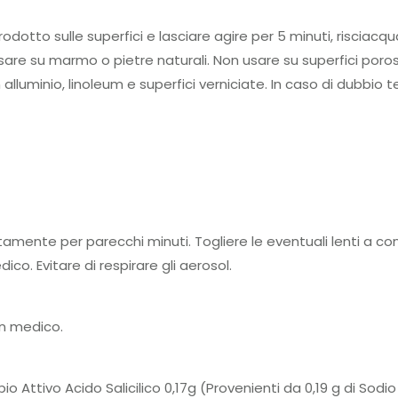
rodotto sulle superfici e lasciare agire per 5 minuti, risciac
are su marmo o pietre naturali. Non usare su superfici poro
 alluminio, linoleum e superfici verniciate. In caso di dubbio 
tamente per parecchi minuti. Togliere le eventuali lenti a co
ico. Evitare di respirare gli aerosol.
n medico.
 Attivo Acido Salicilico 0,17g (Provenienti da 0,19 g di Sodio 