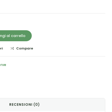
ngi al carrello
ri
Compare
erve
il
RECENSIONI (0)