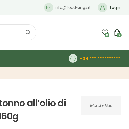
info@foodwings.it
Login
0
0
+39 *** **********
onno all’olio di
Marchi Vari
x160g