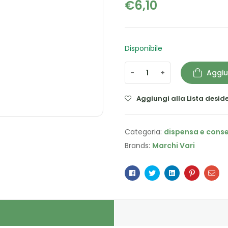
€
6,10
Disponibile
-
+
Aggiu
Aggiungi alla Lista deside
Categoria:
dispensa e cons
Brands:
Marchi Vari
Facebook
Twitter
Linkedin
Pinterest
Ema