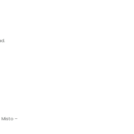
ad.
– Misto –