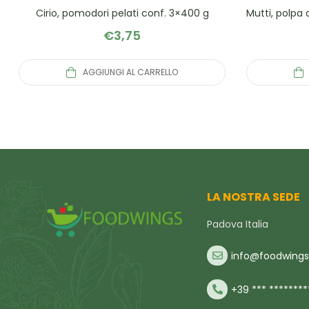
Cirio, pomodori pelati conf. 3×400 g
Mutti, polpa 
€
3,75
AGGIUNGI AL CARRELLO
LA NOSTRA SEDE
Padova Italia
info@foodwings.
+39 *** ********