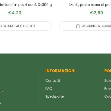
datterini in pezzi conf. 3×300 g
Mutti, pesto rosso di p
€
4,23
€
2,99
AGGIUNGI AL CARRELLO
AGGIUNGI AL CARR
INFORMAZIONI
PO
Contatti
Sale
FAQ
Priv
it
Spedizione
Coo
*