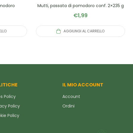
omodoro
Mutti, passata di pomodoro conf. 2×235 g
€
1,99
ELLO
AGGIUNGI AL CARRELLO
LITICHE
IL MIO ACCOUNT
s Policy
Account
acy Policy
Ordini
kie Policy