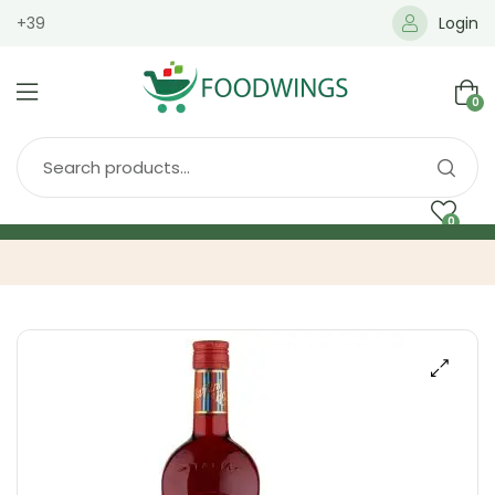
+39
Login
0
0
Home
Spedizione
Brands
Shop
Blog