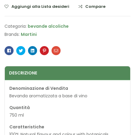
Aggiungi alla Lista desideri
Compare
Categoria:
bevande alcoliche
Brands:
Martini
Facebook
Twitter
Linkedin
Pinterest
Email
DESCRIZIONE
Denominazione di Vendita
Bevanda aromatizzata a base di vino
Quantità
750 ml
Caratteristiche
100% Natural flavour and colour with botanicals