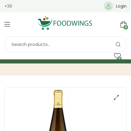
+39
Login
0
0
Home
Spedizione
Brands
Shop
Blog