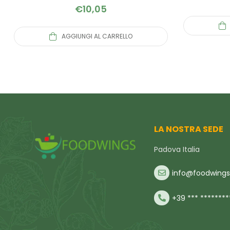
€
10,05
AGGIUNGI AL CARRELLO
LA NOSTRA SEDE
Padova Italia
info@foodwings.
+39 *** ********