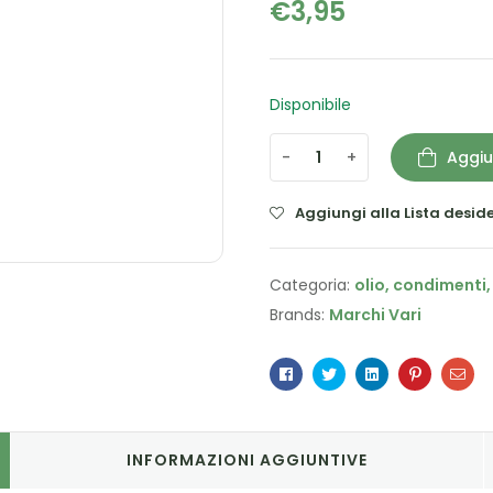
€
3,95
Disponibile
-
+
Aggiu
Aggiungi alla Lista deside
Categoria:
olio, condimenti,
Brands:
Marchi Vari
Facebook
Twitter
Linkedin
Pinterest
Ema
INFORMAZIONI AGGIUNTIVE