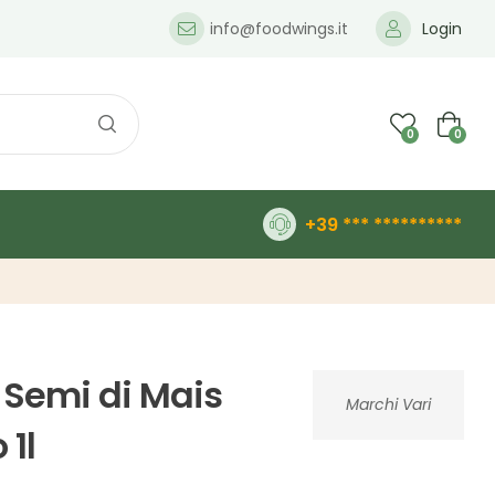
info@foodwings.it
Login
0
0
+39 *** **********
 Semi di Mais
Marchi Vari
 1l