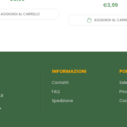
€
3,99
AGGIUNGI AL CARRELLO
AGGIUNGI AL CARR
INFORMAZIONI
PO
Contatti
Sale
FAQ
Priv
it
Spedizione
Coo
*