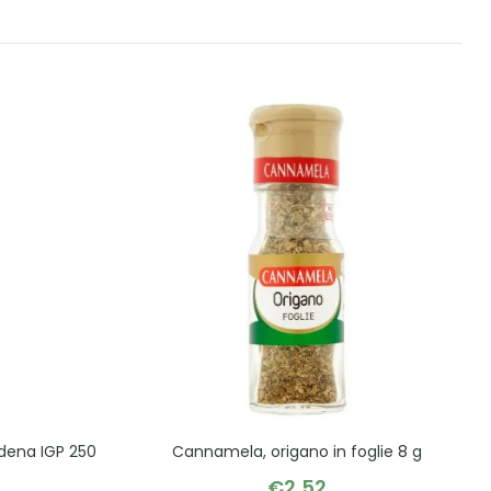
dena IGP 250
Cannamela, origano in foglie 8 g
€
2,52