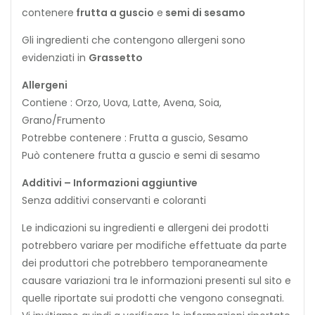
contenere
f
r
u
t
t
a
a
g
u
s
c
i
o
e
s
e
m
i
d
i
s
e
s
a
m
o
Gli ingredienti che contengono allergeni sono
evidenziati in
Grassetto
Allergeni
Contiene : Orzo, Uova, Latte, Avena, Soia,
Grano/Frumento
Potrebbe contenere : Frutta a guscio, Sesamo
Può contenere frutta a guscio e semi di sesamo
Additivi – Informazioni aggiuntive
Senza additivi conservanti e coloranti
Le indicazioni su ingredienti e allergeni dei prodotti
potrebbero variare per modifiche effettuate da parte
dei produttori che potrebbero temporaneamente
causare variazioni tra le informazioni presenti sul sito e
quelle riportate sui prodotti che vengono consegnati.