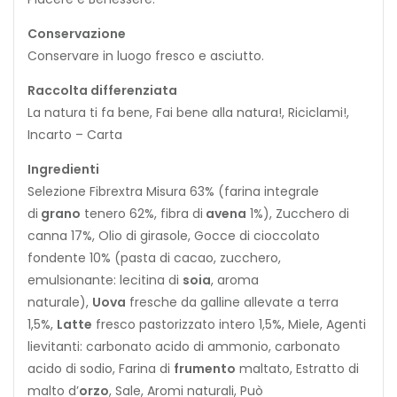
Conservazione
Conservare in luogo fresco e asciutto.
Raccolta differenziata
La natura ti fa bene, Fai bene alla natura!, Riciclami!,
Incarto – Carta
Ingredienti
Selezione Fibrextra Misura 63% (farina integrale
di
g
r
a
n
o
tenero 62%, fibra di
a
v
e
n
a
1%), Zucchero di
canna 17%, Olio di girasole, Gocce di cioccolato
fondente 10% (pasta di cacao, zucchero,
emulsionante: lecitina di
soia
, aroma
naturale),
Uova
fresche da galline allevate a terra
1,5%,
Latte
fresco pastorizzato intero 1,5%, Miele, Agenti
lievitanti: carbonato acido di ammonio, carbonato
acido di sodio, Farina di
frumento
maltato, Estratto di
malto d’
orzo
, Sale, Aromi naturali, Può