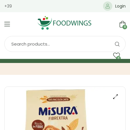
+39
Login
0
0
Home
Spedizione
Brands
Shop
Blog