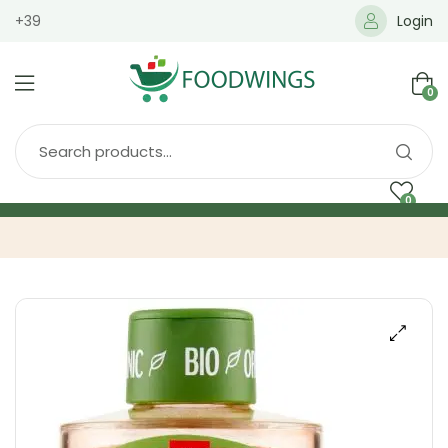
+39
Login
0
0
Home
Spedizione
Brands
Shop
Blog