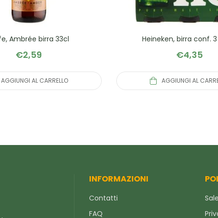
fe, Ambrée birra 33cl
Heineken, birra conf. 3
€
2,59
€
4,35
AGGIUNGI AL CARRELLO
AGGIUNGI AL CARR
INFORMAZIONI
PO
Contatti
Sale
FAQ
Priv