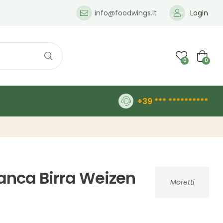
info@foodwings.it
Login
0
0
+39 *** **********
ianca Birra Weizen
Moretti