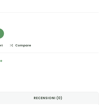
ri
Compare
he
il
RECENSIONI (0)