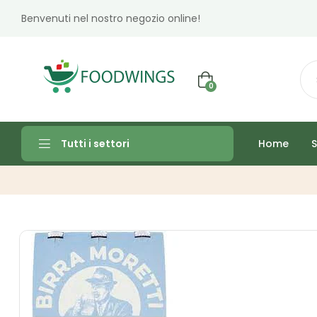
Benvenuti nel nostro negozio online!
0
Home
S
Tutti i settori