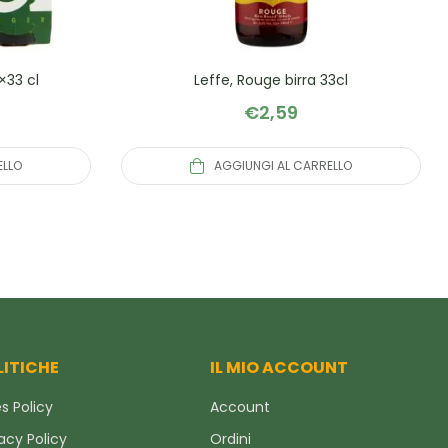
×33 cl
Leffe, Rouge birra 33cl
€
2,59
ELLO
AGGIUNGI AL CARRELLO
LITICHE
IL MIO ACCOUNT
s Policy
Account
acy Policy
Ordini