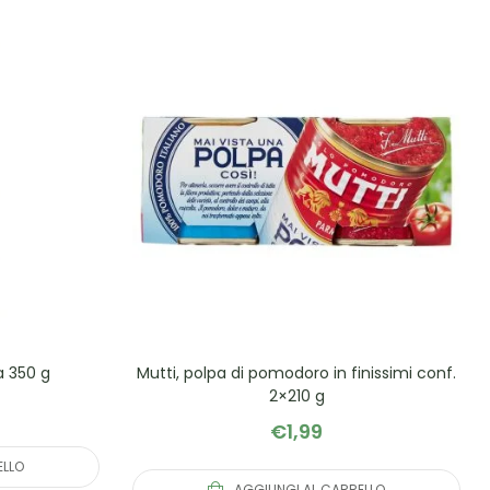
a 350 g
Mutti, polpa di pomodoro in finissimi conf.
2×210 g
€
1,99
ELLO
AGGIUNGI AL CARRELLO