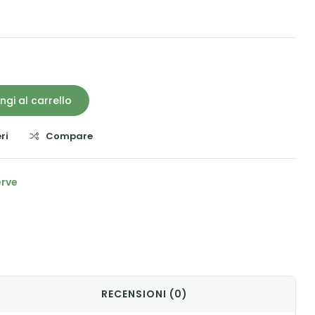
ngi al carrello
ri
Compare
erve
il
RECENSIONI (0)