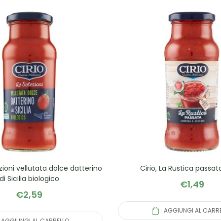
ezioni vellutata dolce datterino
Cirio, La Rustica passat
di Sicilia biologico
€
1,49
€
2,59
AGGIUNGI AL CARR
AGGIUNGI AL CARRELLO