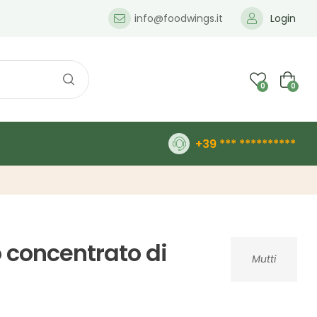
info@foodwings.it
Login
0
0
+39 *** **********
o concentrato di
Mutti