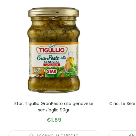
Star, Tigullio GranPesto alla genovese
Cirio, Le Sel
senz’aglio 90gr
€
1,89
AGGIUNGI AL CARRELLO