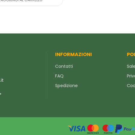
INFORMAZIONI
PO
Contatti
Sale
FAQ
Priv
it
Spedizione
Coo
*