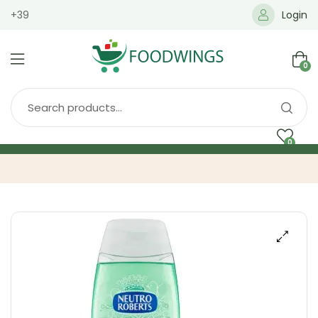
+39
Login
0
0
Home
Spedizione
Brands
Shop
Blog