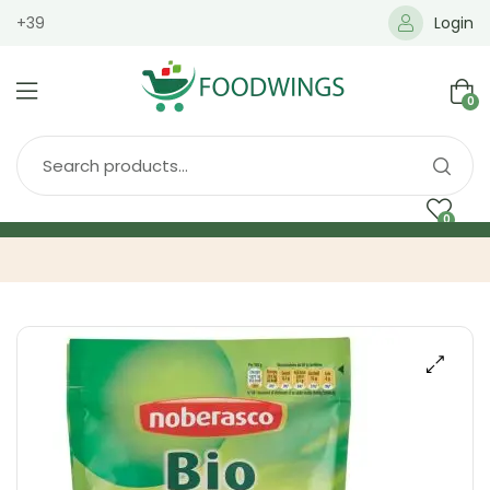
+39
Login
0
0
Home
Spedizione
Brands
Shop
Blog