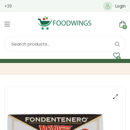
+39
Login
0
0
Home
Spedizione
Brands
Shop
Blog