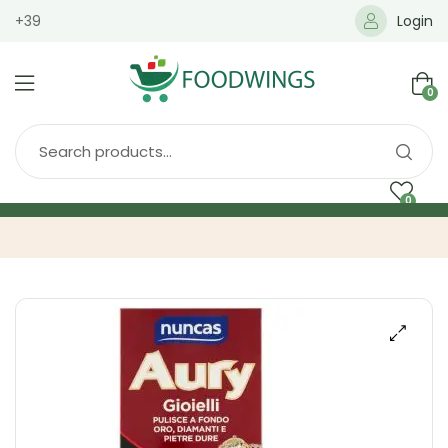
+39
Login
0
0
Home
Spedizione
Brands
Shop
Blog