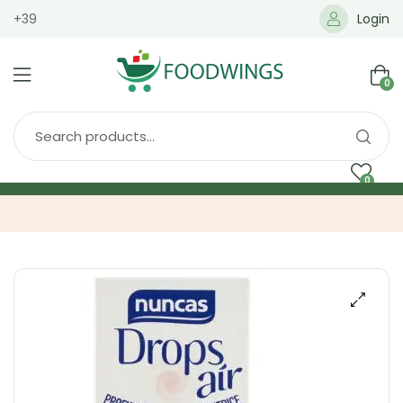
+39
Login
0
0
Home
Spedizione
Brands
Shop
Blog