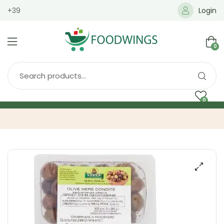
+39
Login
0
0
Home
Spedizione
Brands
Shop
Blog