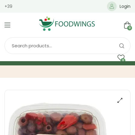
+39
Login
0
0
Home
Spedizione
Brands
Shop
Blog