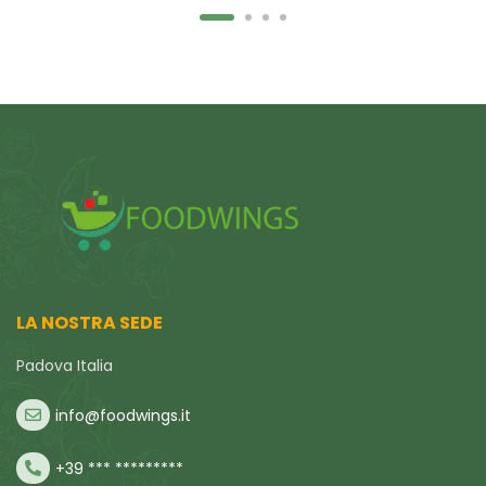
LA NOSTRA SEDE
Padova Italia
info@foodwings.it
+39 *** *********