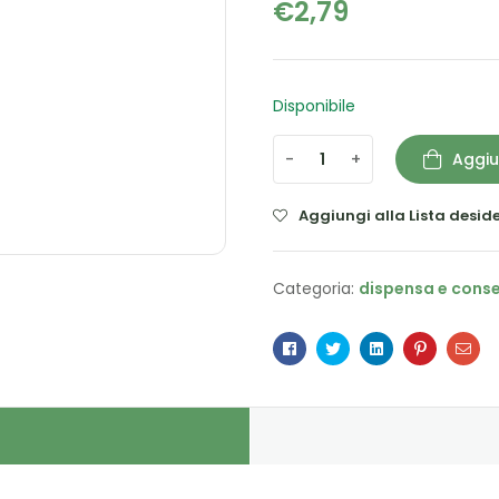
€
2,79
Disponibile
-
+
Aggiu
Aggiungi alla Lista deside
Categoria:
dispensa e cons
Facebook
Twitter
Linkedin
Pinterest
Ema