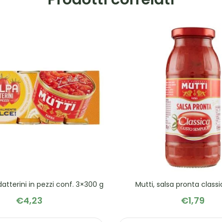
datterini in pezzi conf. 3×300 g
Mutti, salsa pronta class
€
4,23
€
1,79