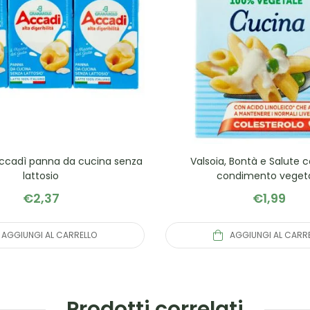
Accadì panna da cucina senza
Valsoia, Bontà e Salute c
lattosio
condimento veget
€
2,37
€
1,99
AGGIUNGI AL CARRELLO
AGGIUNGI AL CARR
Prodotti correlati