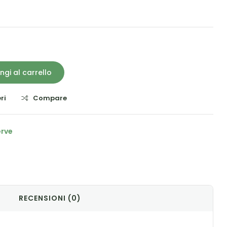
ngi al carrello
ri
Compare
erve
il
RECENSIONI (0)