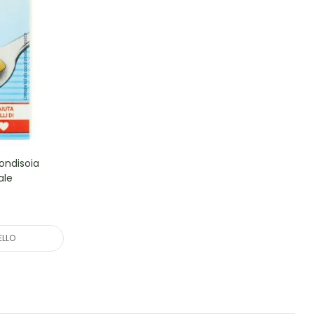
ondisoia
ale
ELLO