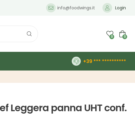
info@foodwings.it
Login
0
0
+39 *** **********
ef Leggera panna UHT conf.