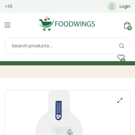
+39
Login
0
0
Home
Spedizione
Brands
Shop
Blog