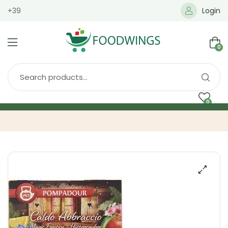
+39
Login
0
0
Home
Spedizione
Brands
Shop
Blog