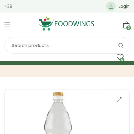
+39
Login
0
0
Home
Spedizione
Brands
Shop
Blog