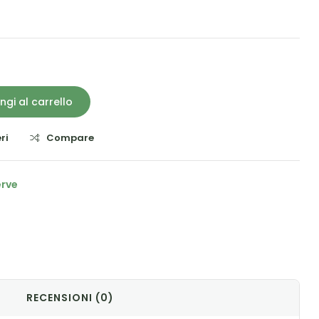
ngi al carrello
ri
Compare
erve
il
RECENSIONI (0)