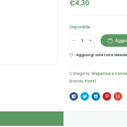
€
4,30
Disponibile
-
+
Aggiu
Aggiungi alla Lista deside
Categoria:
dispensa e cons
Brands:
Ponti
Facebook
Twitter
Linkedin
Pinterest
Ema