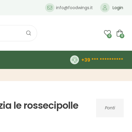
info@foodwings.it
Login
0
0
+39 *** **********
zia le rossecipolle
Ponti