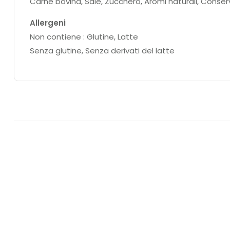
Carne bovina, Sale, Zucchero, Aromi naturali, Conserva
Allergeni
Non contiene : Glutine, Latte
Senza glutine, Senza derivati del latte