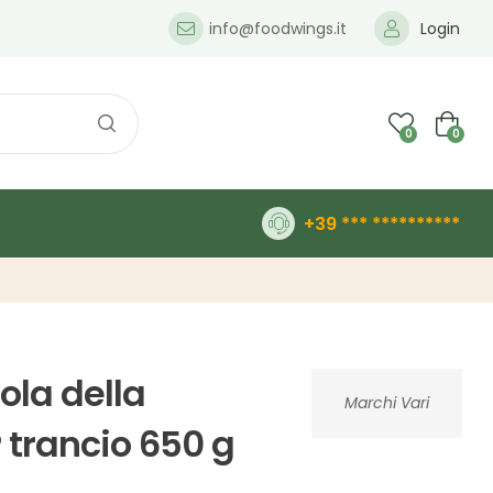
info@foodwings.it
Login
0
0
+39 *** **********
aola della
Marchi Vari
P trancio 650 g