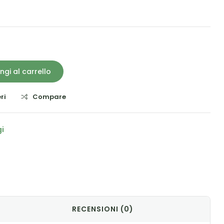
ngi al carrello
ri
Compare
i
il
RECENSIONI (0)