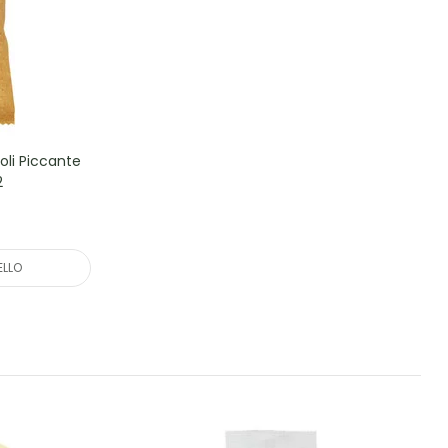
poli Piccante
2
ELLO