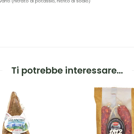
nti (nitrato di potassio, nitrito di sodio)
Ti potrebbe interessare…