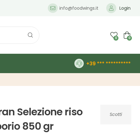
info@foodwings.it
Login
0
0
+39 *** **********
Gran Selezione riso
Scotti
orio 850 gr