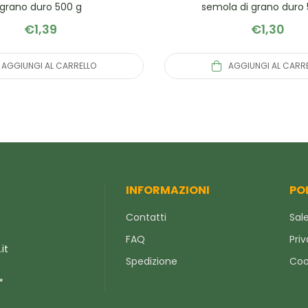
grano duro 500 g
semola di grano duro
€
1,39
€
1,30
AGGIUNGI AL CARRELLO
AGGIUNGI AL CARR
INFORMAZIONI
PO
Contatti
Sale
FAQ
Priv
it
Spedizione
Coo
*