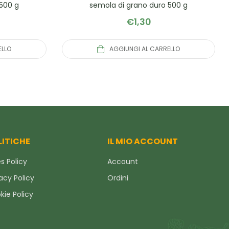
 500 g
semola di grano duro 500 g
€
1,30
ELLO
AGGIUNGI AL CARRELLO
LITICHE
IL MIO ACCOUNT
s Policy
Account
acy Policy
Ordini
kie Policy