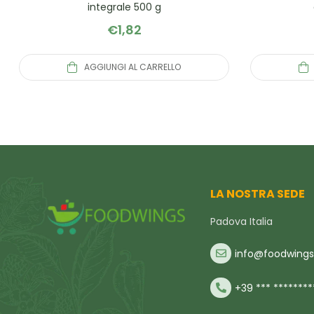
integrale 500 g
€
1,82
AGGIUNGI AL CARRELLO
LA NOSTRA SEDE
Padova Italia
info@foodwings.
+39 *** ********