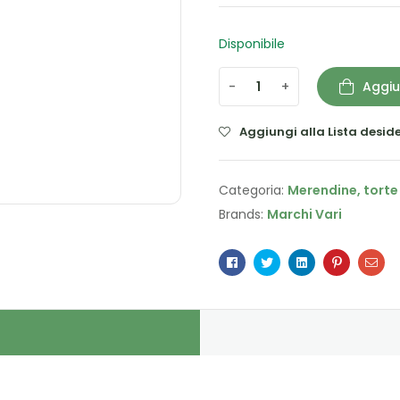
Disponibile
-
+
Aggiu
Aggiungi alla Lista deside
Categoria:
Merendine, torte
Brands:
Marchi Vari
Facebook
Twitter
Linkedin
Pinterest
Ema