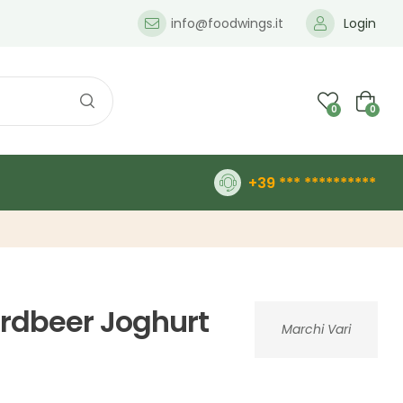
info@foodwings.it
Login
0
0
+39 *** **********
 Erdbeer Joghurt
Marchi Vari