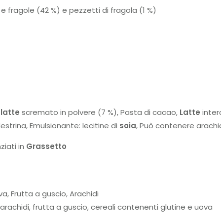
e fragole (42 %) e pezzetti di fragola (1 %)
i
latte
scremato in polvere (7 %), Pasta di cacao,
Latte
inter
estrina, Emulsionante: lecitine di
soia
, Può contenere arachid
ziati in
Grassetto
a, Frutta a guscio, Arachidi
achidi, frutta a guscio, cereali contenenti glutine e uova