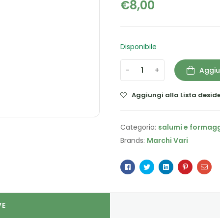
€
8,00
Disponibile
-
+
Aggiu
Aggiungi alla Lista deside
Categoria:
salumi e formagg
Brands:
Marchi Vari
Facebook
Twitter
Linkedin
Pinterest
Ema
VE