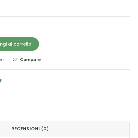
ngi al carrello
ri
Compare
i
il
RECENSIONI (0)