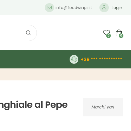
info@foodwings.it
Login
0
0
+39 *** **********
nghiale al Pepe
Marchi Vari