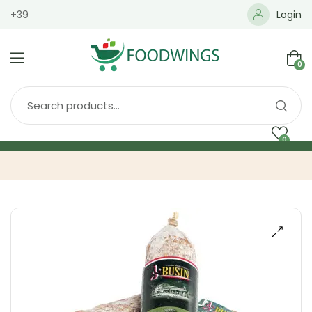
+39
Login
0
0
Home
Spedizione
Brands
Shop
Blog