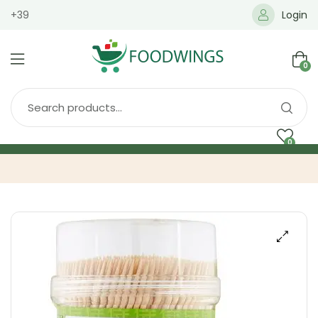
+39
Login
0
0
Home
Spedizione
Brands
Shop
Blog