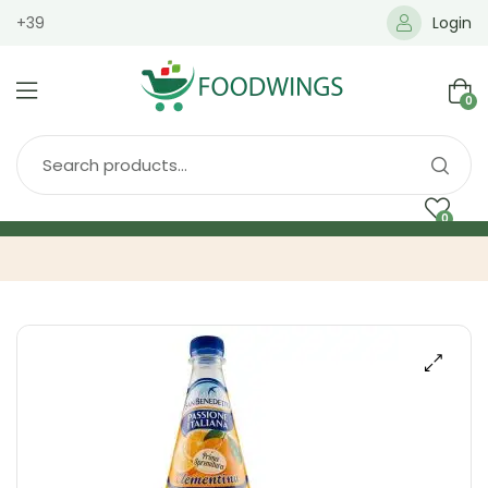
+39
Login
0
0
Home
Spedizione
Brands
Shop
Blog