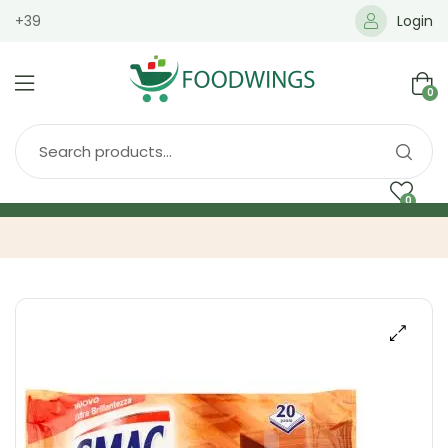
+39
Login
0
0
Home
Spedizione
Brands
Shop
Blog