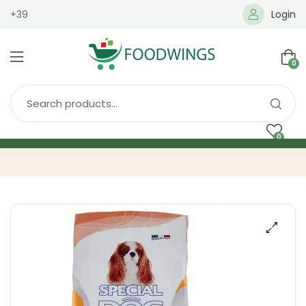
+39
Login
0
0
Home
Spedizione
Brands
Shop
Blog