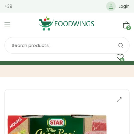
+39
Login
0
0
Home
Spedizione
Brands
Shop
Blog