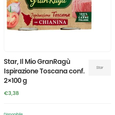
Star, Il Mio GranRagù
Star
Ispirazione Toscana conf.
2×100 g
€
3,38
Disponibile