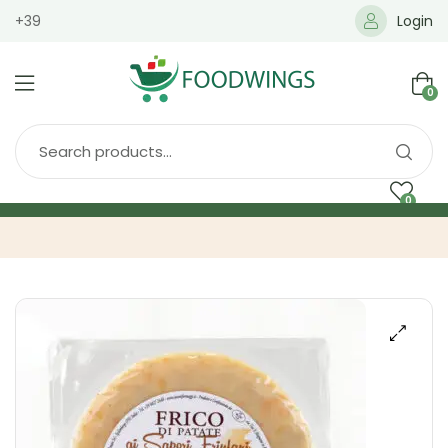
+39
Login
0
0
Home
Spedizione
Brands
Shop
Blog