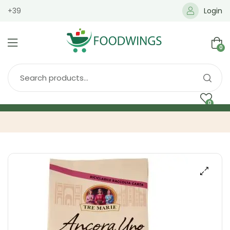
+39
Login
0
0
Home
Spedizione
Brands
Shop
Blog