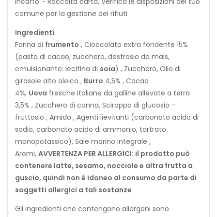
Incarto – Raccolta carta, Verifica le disposizioni del tuo
comune per la gestione dei rifiuti
Ingredienti
Farina di
frumento
, Cioccolato extra fondente 15%
(pasta di cacao, zucchero, destrosio da mais,
emulsionante: lecitina di
soia
) , Zucchero, Olio di
girasole alto oleico ,
Burro
4,5% , Cacao
4%,
Uova
fresche italiane da galline allevate a terra
3,5% , Zucchero di canna, Sciroppo di glucosio –
fruttosio , Amido , Agenti lievitanti (carbonato acido di
sodio, carbonato acido di ammonio, tartrato
monopotassico), Sale marino integrale ,
Aromi,
AVVERTENZA PER ALLERGICI: il prodotto può
contenere latte, sesamo, nocciole e altra frutta a
guscio, quindi non è idoneo al consumo da parte di
soggetti allergici a tali sostanze
Gli ingredienti che contengono allergeni sono