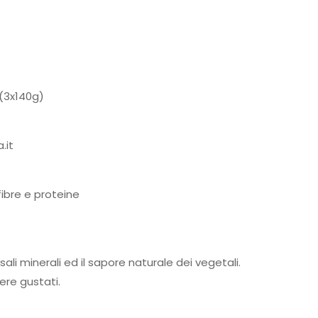
(3x140g)
.it
fibre e proteine
ali minerali ed il sapore naturale dei vegetali.
ere gustati.