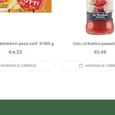
datterini in pezzi conf. 3×300 g
Cirio, La Rustica passat
€
4,23
€
1,49
AGGIUNGI AL CARRELLO
AGGIUNGI AL CARR