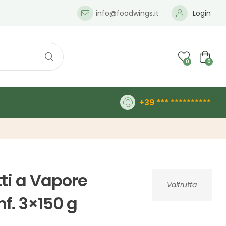
info@foodwings.it
Login
0
0
+39 *** **********
tti a Vapore
Valfrutta
nf. 3×150 g