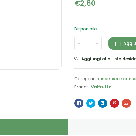
€
2,60
Disponibile
-
+
Aggiu
Aggiungi alla Lista deside
Categoria:
dispensa e cons
Brands:
Valfrutta
Facebook
Twitter
Linkedin
Pinterest
Ema