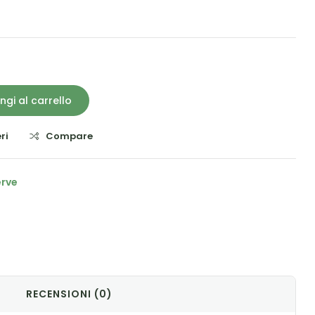
ngi al carrello
ri
Compare
erve
il
RECENSIONI (0)