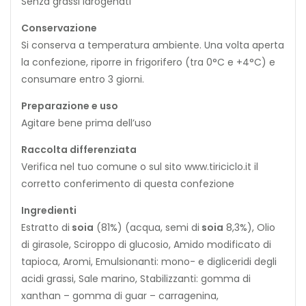
Senza grassi idrogenati
Conservazione
Si conserva a temperatura ambiente. Una volta aperta
la confezione, riporre in frigorifero (tra 0°C e +4°C) e
consumare entro 3 giorni.
Preparazione e uso
Agitare bene prima dell’uso
Raccolta differenziata
Verifica nel tuo comune o sul sito www.tiriciclo.it il
corretto conferimento di questa confezione
Ingredienti
Estratto di
s
o
i
a
(81%) (acqua, semi di
s
o
i
a
8,3%), Olio
di girasole, Sciroppo di glucosio, Amido modificato di
tapioca, Aromi, Emulsionanti: mono- e digliceridi degli
acidi grassi, Sale marino, Stabilizzanti: gomma di
xanthan – gomma di guar – carragenina,