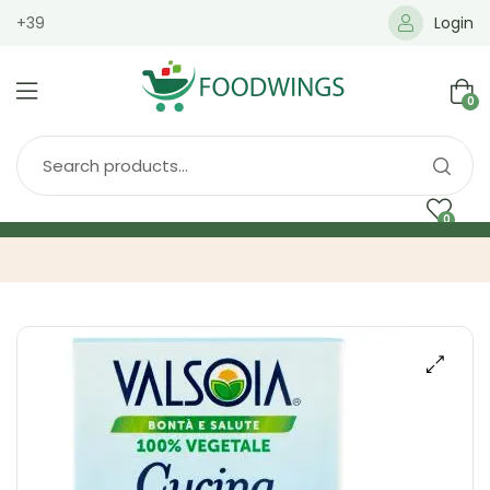
+39
Login
0
0
Home
Spedizione
Brands
Shop
Blog