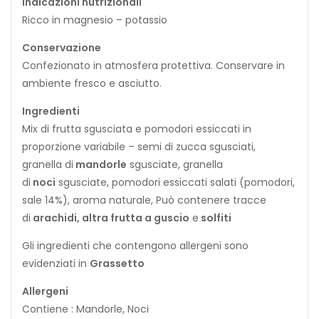
Indicazioni nutrizionali
Ricco in magnesio – potassio
Conservazione
Confezionato in atmosfera protettiva. Conservare in
ambiente fresco e asciutto.
Ingredienti
Mix di frutta sgusciata e pomodori essiccati in
proporzione variabile – semi di zucca sgusciati,
granella di
m
a
n
d
o
r
l
e
sgusciate, granella
di
n
o
c
i
sgusciate, pomodori essiccati salati (pomodori,
sale 14%), aroma naturale, Può contenere tracce
di
a
r
a
c
h
i
d
i
,
a
l
t
r
a
f
r
u
t
t
a
a
g
u
s
c
i
o
e
s
o
l
f
i
t
i
Gli ingredienti che contengono allergeni sono
evidenziati in
Grassetto
Allergeni
Contiene : Mandorle, Noci