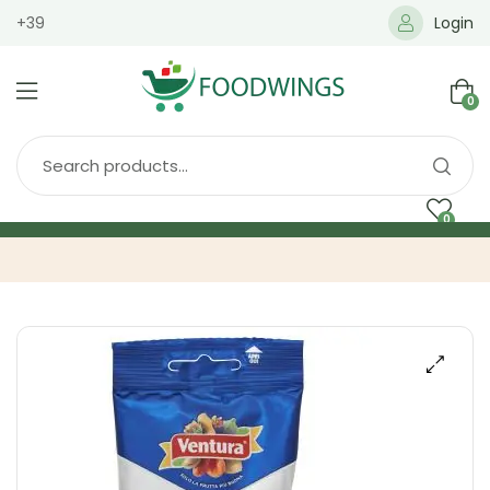
+39
Login
0
0
Home
Spedizione
Brands
Shop
Blog