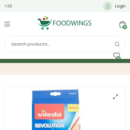
+39
Login
0
0
Home
Spedizione
Brands
Shop
Blog