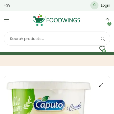
+39
Login
0
0
Home
Spedizione
Brands
Shop
Blog