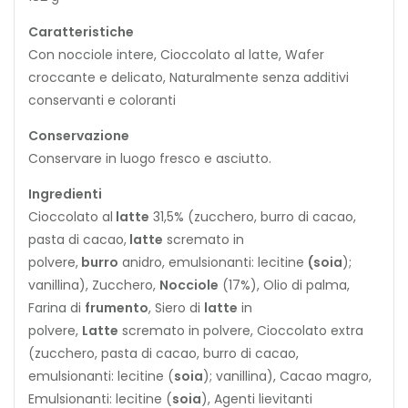
Caratteristiche
Con nocciole intere, Cioccolato al latte, Wafer
croccante e delicato, Naturalmente senza additivi
conservanti e coloranti
Conservazione
Conservare in luogo fresco e asciutto.
Ingredienti
Cioccolato al
l
a
t
t
e
31,5% (zucchero, burro di cacao,
pasta di cacao,
l
a
t
t
e
scremato in
polvere,
b
u
r
r
o
anidro, emulsionanti: lecitine
(
s
o
i
a
);
vanillina), Zucchero,
Nocciole
(17%), Olio di palma,
Farina di
frumento
, Siero di
latte
in
polvere,
Latte
scremato in polvere, Cioccolato extra
(zucchero, pasta di cacao, burro di cacao,
emulsionanti: lecitine (
soia
); vanillina), Cacao magro,
Emulsionanti: lecitine (
soia
), Agenti lievitanti