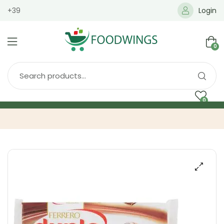
+39
Login
0
0
Home
Spedizione
Brands
Shop
Blog