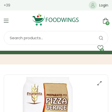
+39
Login
0
0
Home
Spedizione
Brands
Shop
Blog