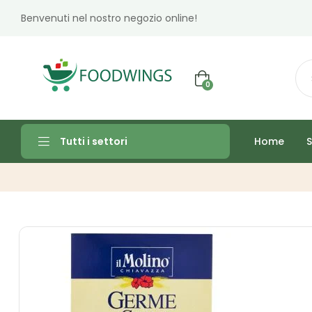
Benvenuti nel nostro negozio online!
0
Home
S
Tutti i settori