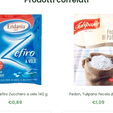
Zefiro Zucchero a velo 140 g
Pedon, Tulipano fecola d
€
0,89
€
1,09