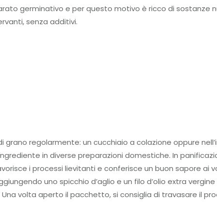
parato germinativo e per questo motivo è ricco di sostanze nu
rvanti, senza additivi.
 di grano regolarmente: un cucchiaio a colazione oppure nell’in
ingrediente in diverse preparazioni domestiche. In panificaz
avorisce i processi lievitanti e conferisce un buon sapore ai vo
ngendo uno spicchio d’aglio e un filo d’olio extra vergine d
Una volta aperto il pacchetto, si consiglia di travasare il pr