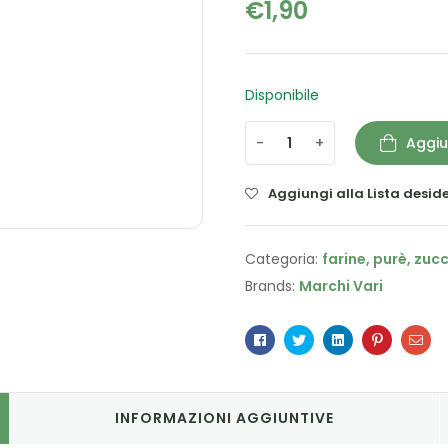
€
1,90
Disponibile
-
+
Aggiu
Aggiungi alla Lista deside
Categoria:
farine, purè, zuc
Brands:
Marchi Vari
Facebook
Twitter
Linkedin
Pinterest
Ema
INFORMAZIONI AGGIUNTIVE