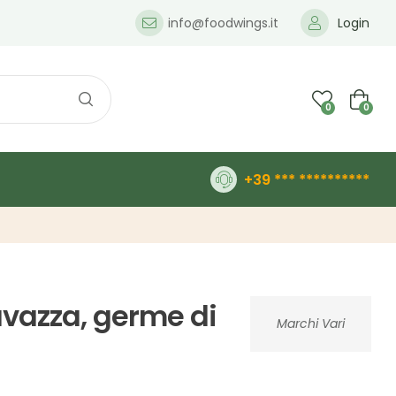
info@foodwings.it
Login
0
0
+39 *** **********
avazza, germe di
Marchi Vari