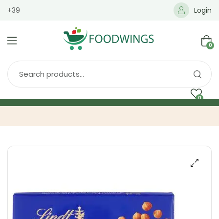
+39
Login
0
0
Home
Spedizione
Brands
Shop
Blog