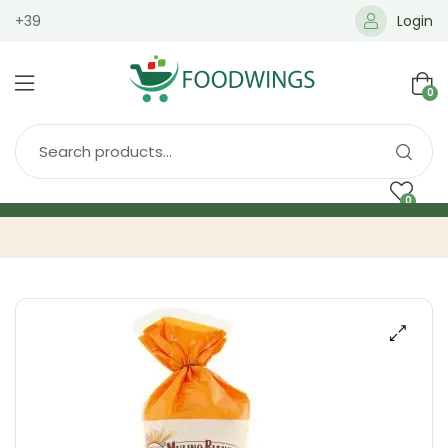
+39
Login
0
0
Home
Spedizione
Brands
Shop
Blog