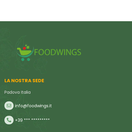
LA NOSTRA SEDE
Padova Italia
info@foodwings.it
+39 *** *********