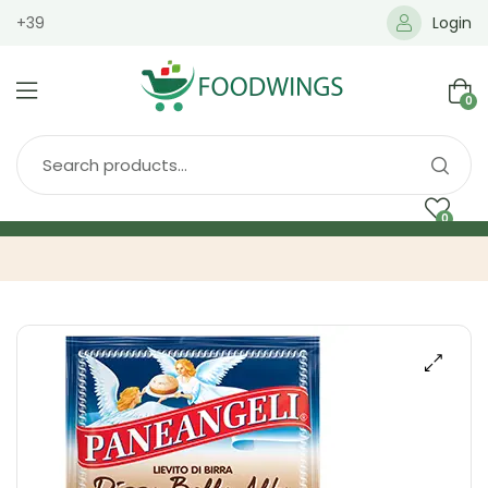
+39
Login
0
0
Home
Spedizione
Brands
Shop
Blog