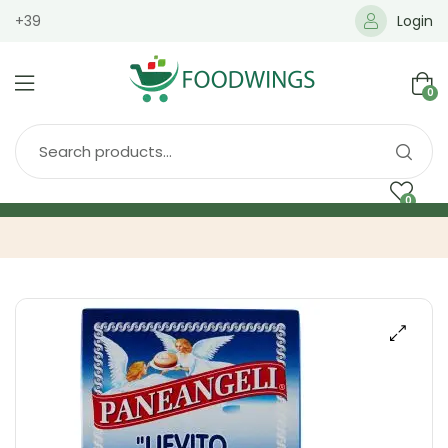
+39
Login
0
0
Home
Spedizione
Brands
Shop
Blog