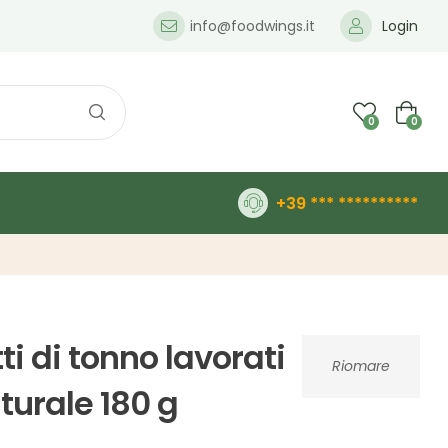
info@foodwings.it
Login
0
0
+39 *** **********
tti di tonno lavorati
Riomare
turale 180 g