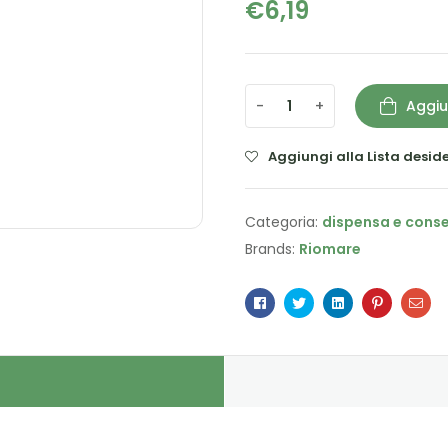
€
6,19
-
+
Aggiu
Aggiungi alla Lista deside
Categoria:
dispensa e cons
Brands:
Riomare
Facebook
Twitter
Linkedin
Pinterest
Ema