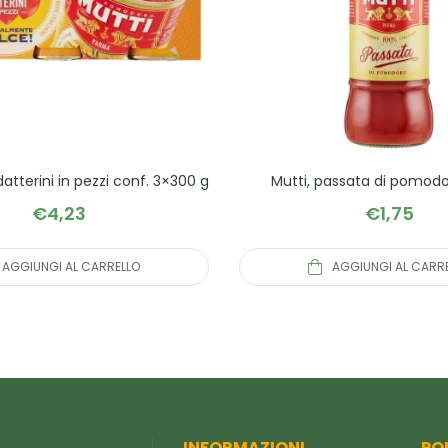
datterini in pezzi conf. 3×300 g
Mutti, passata di pomod
€
4,23
€
1,75
AGGIUNGI AL CARRELLO
AGGIUNGI AL CARR
INFORMAZIONI
PO